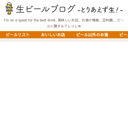
I'm on a quest for the best drink. 美味しいお店、お酒の情報、豆知識… ビー
ルに関するアレコレ🍻
ビールリスト
おいしいお店
ビール以外のお酒
ビー