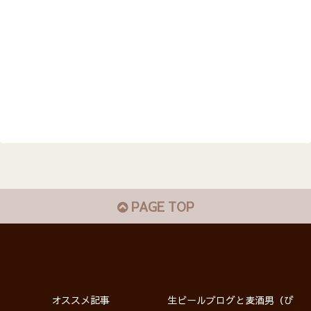
PAGE TOP
オススメ記事
生ビールブログと麦酒男（び