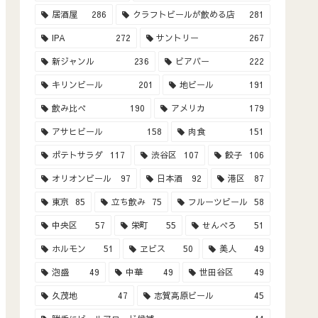
居酒屋
286
クラフトビールが飲める店
281
IPA
272
サントリー
267
新ジャンル
236
ビアバー
222
キリンビール
201
地ビール
191
飲み比べ
190
アメリカ
179
アサヒビール
158
肉食
151
ポテトサラダ
117
渋谷区
107
餃子
106
オリオンビール
97
日本酒
92
港区
87
東京
85
立ち飲み
75
フルーツビール
58
中央区
57
栄町
55
せんべろ
51
ホルモン
51
ヱビス
50
美人
49
泡盛
49
中華
49
世田谷区
49
久茂地
47
志賀高原ビール
45