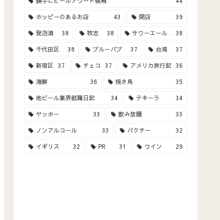
勝手にビールアワード候補
44
ホッピーのあるお店
43
閉店
39
発泡酒
38
牧志
38
サワーエール
38
千代田区
38
ブルーパブ
37
台湾
37
新宿区
37
チェコ
37
アメリカ旅行記
36
海鮮
36
焼き鳥
35
地ビール業界就職日記
34
テキーラ
34
ヤッホー
33
飲み放題
33
ノンアルコール
33
パクチー
32
イギリス
32
PR
31
ワイン
29