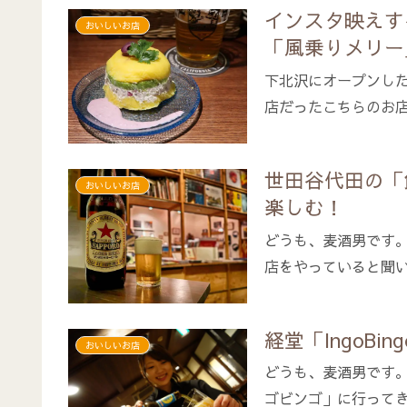
インスタ映えす
おいしいお店
「風乗りメリー
下北沢にオープンし
店だったこちらのお
世田谷代田の「
おいしいお店
楽しむ！
どうも、麦酒男です
店をやっていると聞い
経堂「IngoB
おいしいお店
どうも、麦酒男です
ゴビンゴ」に行ってきま