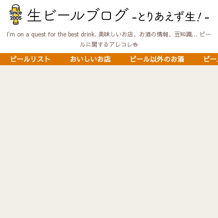
I'm on a quest for the best drink. 美味しいお店、お酒の情報、豆知識… ビー
ルに関するアレコレ🍻
ビールリスト
おいしいお店
ビール以外のお酒
ビー