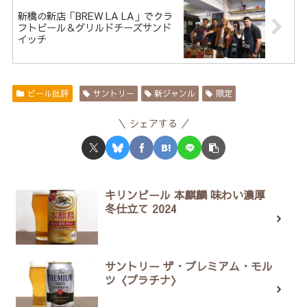
新橋の新店「BREW LA LA」でクラ
フトビール＆グリルドチーズサンド
イッチ
ビール批評
サントリー
新ジャンル
限定
シェアする
キリンビール 本麒麟 味わい濃厚
冬仕立て 2024
サントリー ザ・プレミアム・モル
ツ〈プラチナ〉