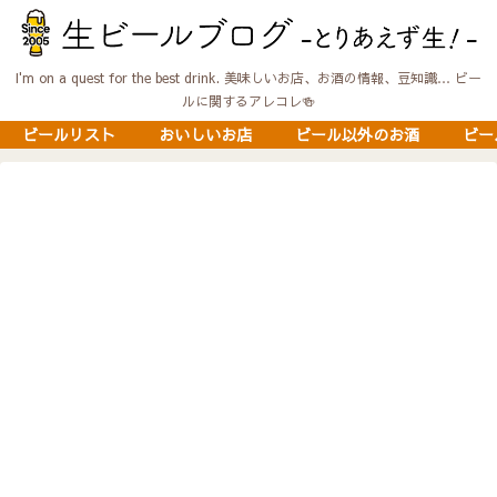
I'm on a quest for the best drink. 美味しいお店、お酒の情報、豆知識… ビー
ルに関するアレコレ🍻
ビールリスト
おいしいお店
ビール以外のお酒
ビー