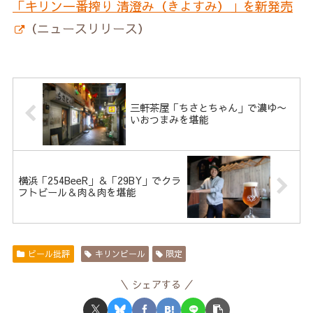
「キリン一番搾り 清澄み（きよすみ）」を新発売
（ニュースリリース）
三軒茶屋「ちさとちゃん」で濃ゆ〜
いおつまみを堪能
横浜「254BeeR」＆「29BY」でクラ
フトビール＆肉＆肉を堪能
ビール批評
キリンビール
限定
シェアする