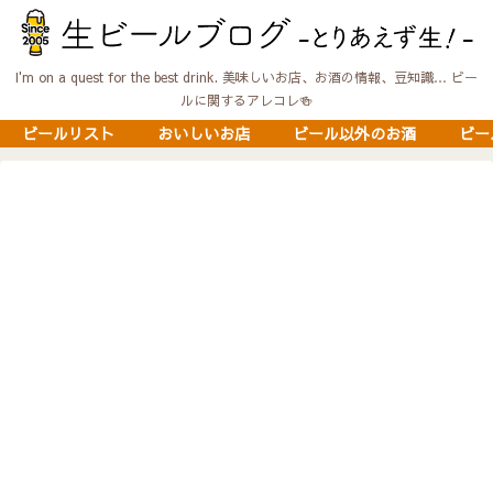
I'm on a quest for the best drink. 美味しいお店、お酒の情報、豆知識… ビー
ルに関するアレコレ🍻
ビールリスト
おいしいお店
ビール以外のお酒
ビー