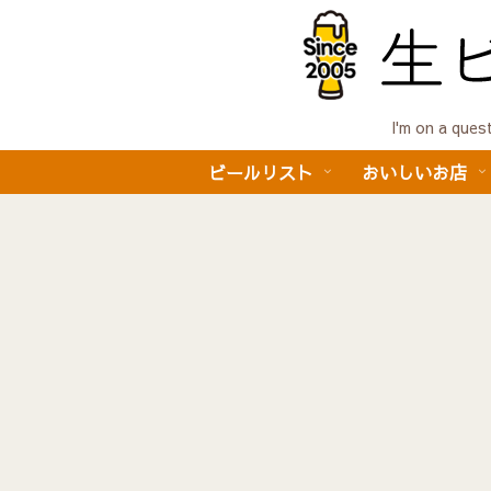
I'm on a 
ビールリスト
おいしいお店