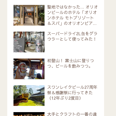
聖地ではなかった… オリオ
ンビールのホテル「オリオ
ンホテル モトブリゾート
＆スパ」のオリオンビアバ
ーに期待していたものと現
スーパードライ2L缶をグラ
実
ウラーとして使ってみた！
初登山！ 富士山に登りつ
つ、ビールを飲みつつ。
スワンレイクビール27周年
祭＆感謝祭に行ってきた
（12年ぶり2度目）
大手とクラフトの一番の違