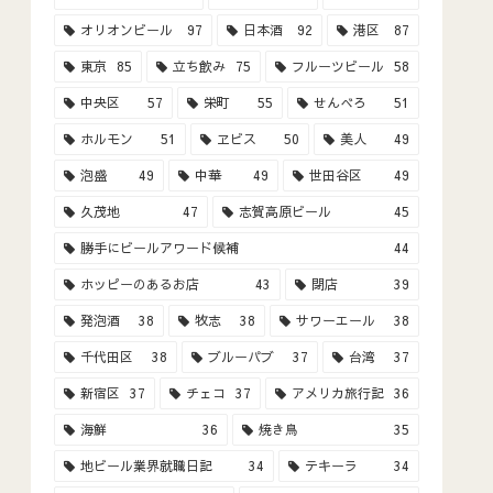
オリオンビール
97
日本酒
92
港区
87
東京
85
立ち飲み
75
フルーツビール
58
中央区
57
栄町
55
せんべろ
51
ホルモン
51
ヱビス
50
美人
49
泡盛
49
中華
49
世田谷区
49
久茂地
47
志賀高原ビール
45
勝手にビールアワード候補
44
ホッピーのあるお店
43
閉店
39
発泡酒
38
牧志
38
サワーエール
38
千代田区
38
ブルーパブ
37
台湾
37
新宿区
37
チェコ
37
アメリカ旅行記
36
海鮮
36
焼き鳥
35
地ビール業界就職日記
34
テキーラ
34