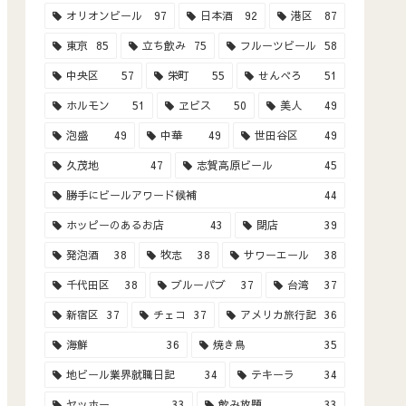
オリオンビール
97
日本酒
92
港区
87
東京
85
立ち飲み
75
フルーツビール
58
中央区
57
栄町
55
せんべろ
51
ホルモン
51
ヱビス
50
美人
49
泡盛
49
中華
49
世田谷区
49
久茂地
47
志賀高原ビール
45
勝手にビールアワード候補
44
ホッピーのあるお店
43
閉店
39
発泡酒
38
牧志
38
サワーエール
38
千代田区
38
ブルーパブ
37
台湾
37
新宿区
37
チェコ
37
アメリカ旅行記
36
海鮮
36
焼き鳥
35
地ビール業界就職日記
34
テキーラ
34
ヤッホー
33
飲み放題
33