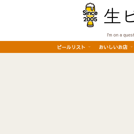
I'm on a 
ビールリスト
おいしいお店