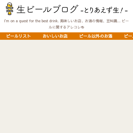
I'm on a quest for the best drink. 美味しいお店、お酒の情報、豆知識… ビー
ルに関するアレコレ🍻
ビールリスト
おいしいお店
ビール以外のお酒
ビー