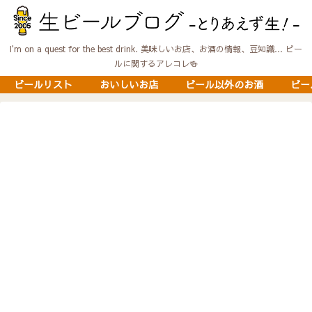
I'm on a quest for the best drink. 美味しいお店、お酒の情報、豆知識… ビー
ルに関するアレコレ🍻
ビールリスト
おいしいお店
ビール以外のお酒
ビー