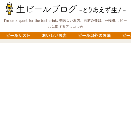
I'm on a quest for the best drink. 美味しいお店、お酒の情報、豆知識… ビー
ルに関するアレコレ🍻
ビールリスト
おいしいお店
ビール以外のお酒
ビー