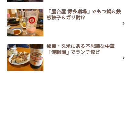
「屋台屋 博多劇場」でもつ鍋＆鉄
板餃子＆ガリ酎!?
那覇・久米にある不思議な中華
「漢謝園」でランチ餃ビ