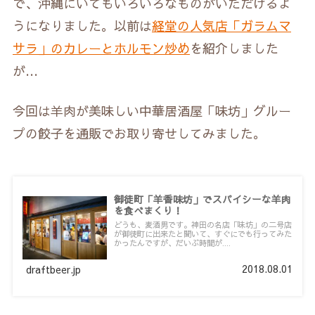
で、沖縄にいてもいろいろなものがいただけるよ
うになりました。以前は
経堂の人気店「ガラムマ
サラ」のカレーとホルモン炒め
を紹介しました
が…
今回は羊肉が美味しい中華居酒屋「味坊」グルー
プの餃子を通販でお取り寄せしてみました。
御徒町「羊香味坊」でスパイシーな羊肉
を食べまくり！
どうも、麦酒男です。神田の名店「味坊」の二号店
が御徒町に出来たと聞いて、すぐにでも行ってみた
かったんですが、だいぶ時間が....
2018.08.01
draftbeer.jp