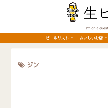
I'm on a 
ビールリスト
おいしいお店
ジン