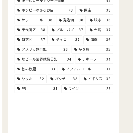
勝手にビールアワード候補
44
ホッピーのあるお店
43
閉店
39
サワーエール
38
発泡酒
38
牧志
38
千代田区
38
ブルーパブ
37
台湾
37
新宿区
37
チェコ
37
海鮮
36
アメリカ旅行記
36
焼き鳥
35
地ビール業界就職日記
34
テキーラ
34
飲み放題
33
ノンアルコール
33
ヤッホー
32
パクチー
32
イギリス
32
PR
31
ワイン
29