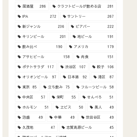
居酒屋
286
クラフトビールが飲める店
281
IPA
272
サントリー
267
新ジャンル
236
ビアバー
222
キリンビール
201
地ビール
191
飲み比べ
190
アメリカ
179
アサヒビール
158
肉食
151
ポテトサラダ
117
渋谷区
107
餃子
106
オリオンビール
97
日本酒
92
港区
87
東京
85
立ち飲み
75
フルーツビール
58
中央区
57
栄町
55
せんべろ
51
ホルモン
51
ヱビス
50
美人
49
泡盛
49
中華
49
世田谷区
49
久茂地
47
志賀高原ビール
45