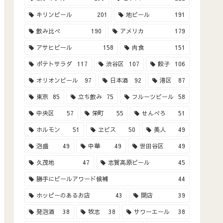
キリンビール
201
地ビール
191
飲み比べ
190
アメリカ
179
アサヒビール
158
肉食
151
ポテトサラダ
117
渋谷区
107
餃子
106
オリオンビール
97
日本酒
92
港区
87
東京
85
立ち飲み
75
フルーツビール
58
中央区
57
栄町
55
せんべろ
51
ホルモン
51
ヱビス
50
美人
49
泡盛
49
中華
49
世田谷区
49
久茂地
47
志賀高原ビール
45
勝手にビールアワード候補
44
ホッピーのあるお店
43
閉店
39
発泡酒
38
牧志
38
サワーエール
38