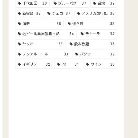
千代田区
38
ブルーパブ
37
台湾
37
新宿区
37
チェコ
37
アメリカ旅行記
36
海鮮
36
焼き鳥
35
地ビール業界就職日記
34
テキーラ
34
ヤッホー
33
飲み放題
33
ノンアルコール
33
パクチー
32
イギリス
32
PR
31
ワイン
29