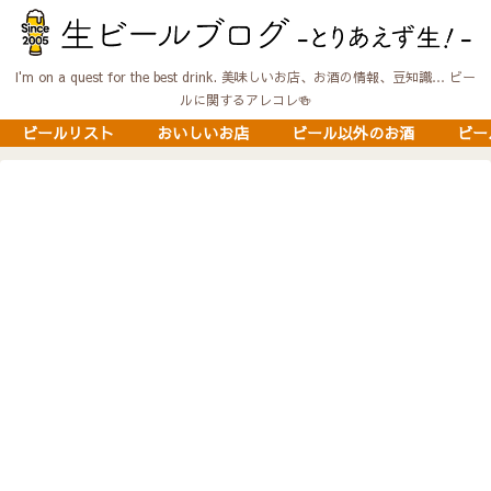
I'm on a quest for the best drink. 美味しいお店、お酒の情報、豆知識… ビー
ルに関するアレコレ🍻
ビールリスト
おいしいお店
ビール以外のお酒
ビー