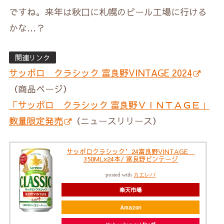
ですね。来年は秋口に札幌のビール工場に行ける
かな…？
関連リンク
サッポロ クラシック 富良野VINTAGE 2024
（商品ページ）
「サッポロ クラシック 富良野ＶＩＮＴＡＧＥ」
数量限定発売
（ニュースリリース）
サッポロクラシック’24富良野VINTAGE
350MLx24本/ 富良野ビンテージ
posted with
カエレバ
楽天市場
Amazon