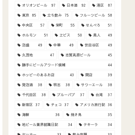
オリオンビール
97
日本酒
92
港区
87
東京
85
立ち飲み
75
フルーツビール
58
中央区
57
栄町
55
せんべろ
51
ホルモン
51
ヱビス
50
美人
49
泡盛
49
中華
49
世田谷区
49
久茂地
47
志賀高原ビール
45
勝手にビールアワード候補
44
ホッピーのあるお店
43
閉店
39
発泡酒
38
牧志
38
サワーエール
38
千代田区
38
ブルーパブ
37
台湾
37
新宿区
37
チェコ
37
アメリカ旅行記
36
海鮮
36
焼き鳥
35
地ビール業界就職日記
34
テキーラ
34
ヤッホー
33
飲み放題
33