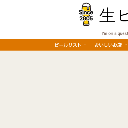
I'm on a 
ビールリスト
おいしいお店