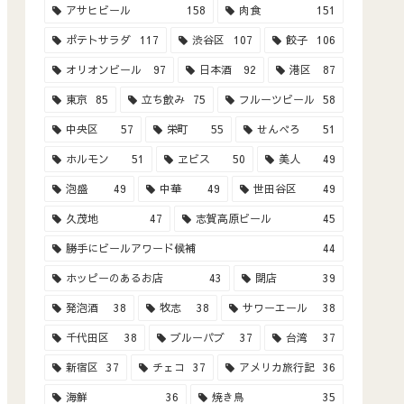
アサヒビール
158
肉食
151
ポテトサラダ
117
渋谷区
107
餃子
106
オリオンビール
97
日本酒
92
港区
87
東京
85
立ち飲み
75
フルーツビール
58
中央区
57
栄町
55
せんべろ
51
ホルモン
51
ヱビス
50
美人
49
泡盛
49
中華
49
世田谷区
49
久茂地
47
志賀高原ビール
45
勝手にビールアワード候補
44
ホッピーのあるお店
43
閉店
39
発泡酒
38
牧志
38
サワーエール
38
千代田区
38
ブルーパブ
37
台湾
37
新宿区
37
チェコ
37
アメリカ旅行記
36
海鮮
36
焼き鳥
35