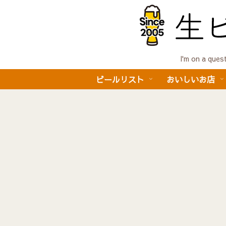
I'm on a 
ビールリスト
おいしいお店