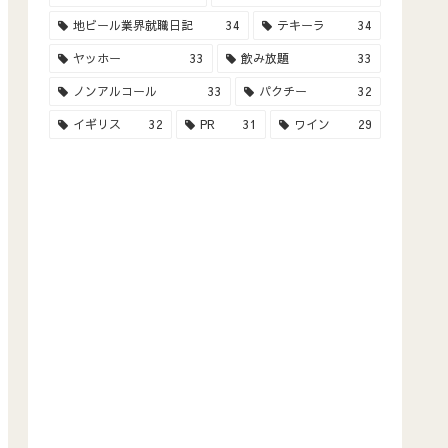
地ビール業界就職日記
34
テキーラ
34
ヤッホー
33
飲み放題
33
ノンアルコール
33
パクチー
32
イギリス
32
PR
31
ワイン
29