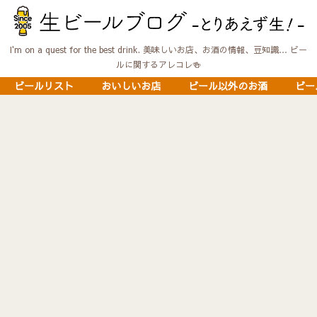
I'm on a quest for the best drink. 美味しいお店、お酒の情報、豆知識… ビー
ルに関するアレコレ🍻
ビールリスト
おいしいお店
ビール以外のお酒
ビー