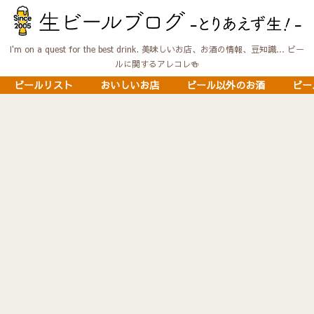
I'm on a quest for the best drink. 美味しいお店、お酒の情報、豆知識… ビー
ルに関するアレコレ🍻
ビールリスト
おいしいお店
ビール以外のお酒
ビー