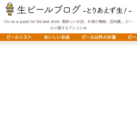
I'm on a quest for the best drink. 美味しいお店、お酒の情報、豆知識… ビー
ルに関するアレコレ🍻
ビールリスト
おいしいお店
ビール以外のお酒
ビー