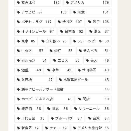
飲み比べ
190
アメリカ
179
アサヒビール
158
肉食
151
ポテトサラダ
117
渋谷区
107
餃子
106
オリオンビール
97
日本酒
92
港区
87
東京
85
立ち飲み
75
フルーツビール
58
中央区
57
栄町
55
せんべろ
51
ホルモン
51
ヱビス
50
美人
49
泡盛
49
中華
49
世田谷区
49
久茂地
47
志賀高原ビール
45
勝手にビールアワード候補
44
ホッピーのあるお店
43
閉店
39
発泡酒
38
牧志
38
サワーエール
38
千代田区
38
ブルーパブ
37
台湾
37
新宿区
37
チェコ
37
アメリカ旅行記
36