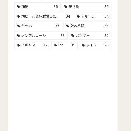
海鮮
36
焼き鳥
35
地ビール業界就職日記
34
テキーラ
34
ヤッホー
33
飲み放題
33
ノンアルコール
33
パクチー
32
イギリス
32
PR
31
ワイン
29