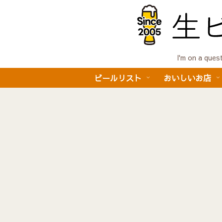
I'm on a 
ビールリスト
おいしいお店