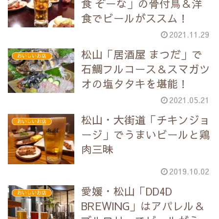
食 ぞーな」の骨付鳥＆洋
食でビールがススム！
2021.11.29
松山「居酒屋 まつだ」で
おいしいお店
石鯛フルコース＆スマガツ
オの塩タタキを堪能！
2021.05.21
松山・大街道「チキンジョ
おいしいお店
ージ」でうまいビールと鶏
肉三昧
2019.10.02
愛媛・松山「DD4D
おいしいお店
BREWING」はアパレル＆