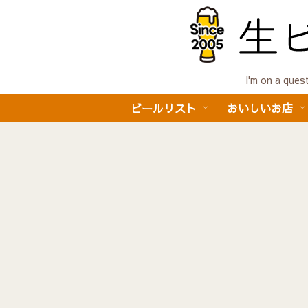
I'm on a 
ビールリスト
おいしいお店