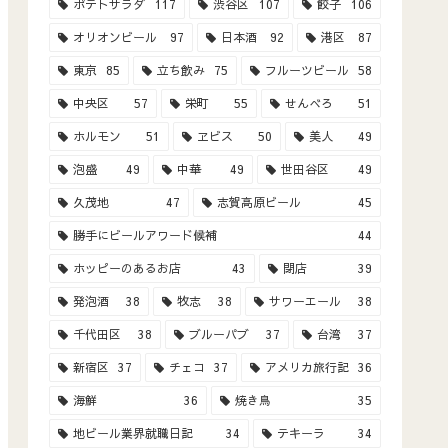
ポテトサラダ
117
渋谷区
107
餃子
106
オリオンビール
97
日本酒
92
港区
87
東京
85
立ち飲み
75
フルーツビール
58
中央区
57
栄町
55
せんべろ
51
ホルモン
51
ヱビス
50
美人
49
泡盛
49
中華
49
世田谷区
49
久茂地
47
志賀高原ビール
45
勝手にビールアワード候補
44
ホッピーのあるお店
43
閉店
39
発泡酒
38
牧志
38
サワーエール
38
千代田区
38
ブルーパブ
37
台湾
37
新宿区
37
チェコ
37
アメリカ旅行記
36
海鮮
36
焼き鳥
35
地ビール業界就職日記
34
テキーラ
34