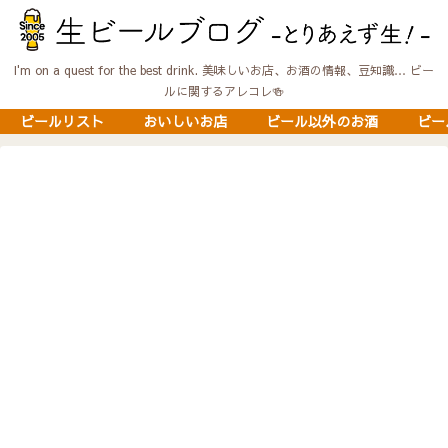
I'm on a quest for the best drink. 美味しいお店、お酒の情報、豆知識… ビー
ルに関するアレコレ🍻
ビールリスト
おいしいお店
ビール以外のお酒
ビー