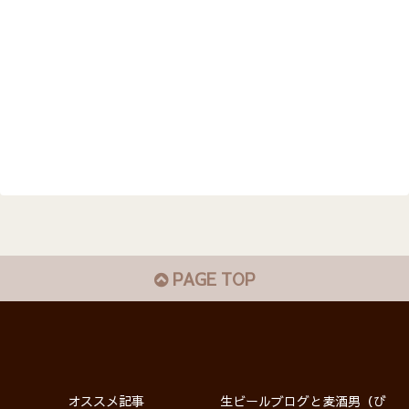
PAGE TOP
オススメ記事
生ビールブログと麦酒男（び