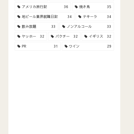
アメリカ旅行記
36
焼き鳥
35
地ビール業界就職日記
34
テキーラ
34
飲み放題
33
ノンアルコール
33
ヤッホー
32
パクチー
32
イギリス
32
PR
31
ワイン
29