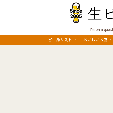
I'm on a 
ビールリスト
おいしいお店