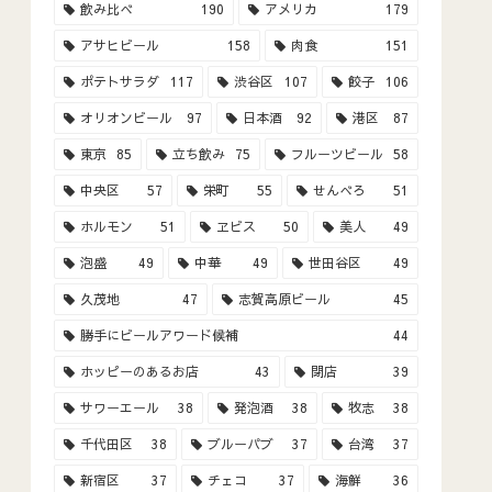
飲み比べ
190
アメリカ
179
アサヒビール
158
肉食
151
ポテトサラダ
117
渋谷区
107
餃子
106
オリオンビール
97
日本酒
92
港区
87
東京
85
立ち飲み
75
フルーツビール
58
中央区
57
栄町
55
せんべろ
51
ホルモン
51
ヱビス
50
美人
49
泡盛
49
中華
49
世田谷区
49
久茂地
47
志賀高原ビール
45
勝手にビールアワード候補
44
ホッピーのあるお店
43
閉店
39
サワーエール
38
発泡酒
38
牧志
38
千代田区
38
ブルーパブ
37
台湾
37
新宿区
37
チェコ
37
海鮮
36