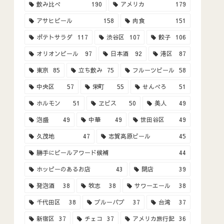
飲み比べ
190
アメリカ
179
アサヒビール
158
肉食
151
ポテトサラダ
117
渋谷区
107
餃子
106
オリオンビール
97
日本酒
92
港区
87
東京
85
立ち飲み
75
フルーツビール
58
中央区
57
栄町
55
せんべろ
51
ホルモン
51
ヱビス
50
美人
49
泡盛
49
中華
49
世田谷区
49
久茂地
47
志賀高原ビール
45
勝手にビールアワード候補
44
ホッピーのあるお店
43
閉店
39
発泡酒
38
牧志
38
サワーエール
38
千代田区
38
ブルーパブ
37
台湾
37
新宿区
37
チェコ
37
アメリカ旅行記
36