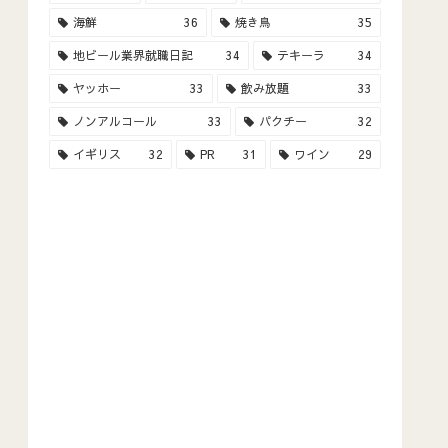
海鮮
36
焼き鳥
35
地ビール業界就職日記
34
テキーラ
34
ヤッホー
33
飲み放題
33
ノンアルコール
33
パクチー
32
イギリス
32
PR
31
ワイン
29