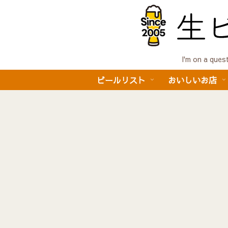
I'm on a 
ビールリスト
おいしいお店