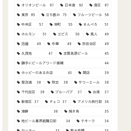
オリオンビール
97
日本酒
92
港区
87
東京
85
立ち飲み
75
フルーツビール
58
中央区
57
栄町
55
せんべろ
51
ホルモン
51
ヱビス
50
美人
49
泡盛
49
中華
49
世田谷区
49
久茂地
47
志賀高原ビール
45
勝手にビールアワード候補
44
ホッピーのあるお店
43
閉店
39
発泡酒
38
牧志
38
サワーエール
38
千代田区
38
ブルーパブ
37
台湾
37
新宿区
37
チェコ
37
アメリカ旅行記
36
海鮮
36
焼き鳥
35
地ビール業界就職日記
34
テキーラ
34
ヤッホー
33
飲み放題
33