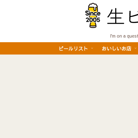
I'm on a 
ビールリスト
おいしいお店