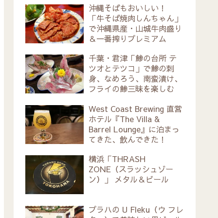
沖縄そばもおいしい！
「牛そば焼肉しんちゃん」
で沖縄県産・山城牛肉盛り
＆一番搾りプレミアム
千葉・君津「鯵の台所 テ
ツオとテツコ」で鯵の刺
身、なめろう、南蛮漬け、
フライの鯵三昧を楽しむ
West Coast Brewing 直営
ホテル『The Villa &
Barrel Lounge』に泊まっ
てきた、飲んできた！
横浜「THRASH
ZONE（スラッシュゾー
ン）」 メタル＆ビール
プラハの U Fleku（ウ フレ