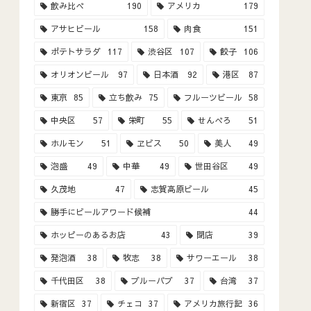
飲み比べ
190
アメリカ
179
アサヒビール
158
肉食
151
ポテトサラダ
117
渋谷区
107
餃子
106
オリオンビール
97
日本酒
92
港区
87
東京
85
立ち飲み
75
フルーツビール
58
中央区
57
栄町
55
せんべろ
51
ホルモン
51
ヱビス
50
美人
49
泡盛
49
中華
49
世田谷区
49
久茂地
47
志賀高原ビール
45
勝手にビールアワード候補
44
ホッピーのあるお店
43
閉店
39
発泡酒
38
牧志
38
サワーエール
38
千代田区
38
ブルーパブ
37
台湾
37
新宿区
37
チェコ
37
アメリカ旅行記
36