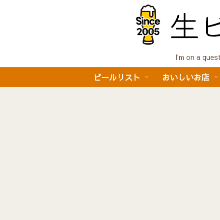
I'm on a 
ビールリスト
おいしいお店