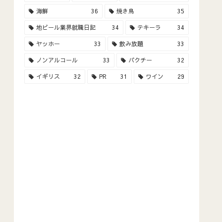
海鮮
36
焼き鳥
35
地ビール業界就職日記
34
テキーラ
34
ヤッホー
33
飲み放題
33
ノンアルコール
33
パクチー
32
イギリス
32
PR
31
ワイン
29