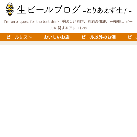
I'm on a quest for the best drink. 美味しいお店、お酒の情報、豆知識… ビー
ルに関するアレコレ🍻
ビールリスト
おいしいお店
ビール以外のお酒
ビー