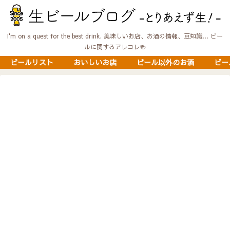
I'm on a quest for the best drink. 美味しいお店、お酒の情報、豆知識… ビー
ルに関するアレコレ🍻
ビールリスト
おいしいお店
ビール以外のお酒
ビー