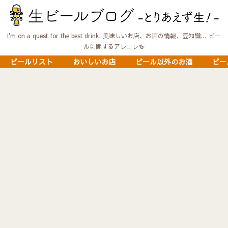
I'm on a quest for the best drink. 美味しいお店、お酒の情報、豆知識… ビー
ルに関するアレコレ🍻
ビールリスト
おいしいお店
ビール以外のお酒
ビー