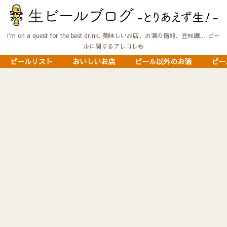
I'm on a quest for the best drink. 美味しいお店、お酒の情報、豆知識… ビー
ルに関するアレコレ🍻
ビールリスト
おいしいお店
ビール以外のお酒
ビー