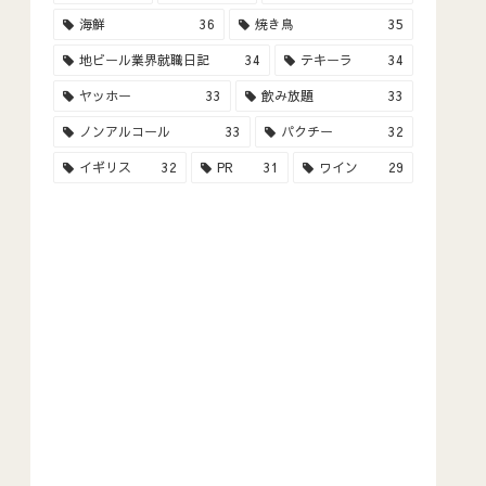
海鮮
36
焼き鳥
35
地ビール業界就職日記
34
テキーラ
34
ヤッホー
33
飲み放題
33
ノンアルコール
33
パクチー
32
イギリス
32
PR
31
ワイン
29