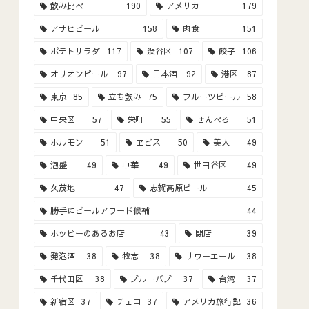
飲み比べ
190
アメリカ
179
アサヒビール
158
肉食
151
ポテトサラダ
117
渋谷区
107
餃子
106
オリオンビール
97
日本酒
92
港区
87
東京
85
立ち飲み
75
フルーツビール
58
中央区
57
栄町
55
せんべろ
51
ホルモン
51
ヱビス
50
美人
49
泡盛
49
中華
49
世田谷区
49
久茂地
47
志賀高原ビール
45
勝手にビールアワード候補
44
ホッピーのあるお店
43
閉店
39
発泡酒
38
牧志
38
サワーエール
38
千代田区
38
ブルーパブ
37
台湾
37
新宿区
37
チェコ
37
アメリカ旅行記
36