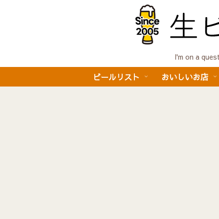
I'm on a 
ビールリスト
おいしいお店