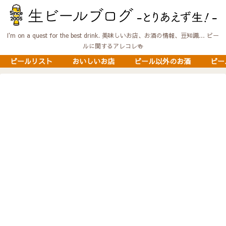
I'm on a quest for the best drink. 美味しいお店、お酒の情報、豆知識… ビー
ルに関するアレコレ🍻
ビールリスト
おいしいお店
ビール以外のお酒
ビー