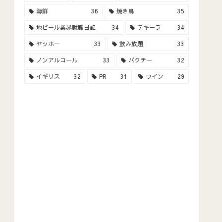
海鮮
36
焼き鳥
35
地ビール業界就職日記
34
テキーラ
34
ヤッホー
33
飲み放題
33
ノンアルコール
33
パクチー
32
イギリス
32
PR
31
ワイン
29