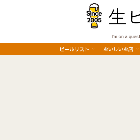
I'm on a 
ビールリスト
おいしいお店