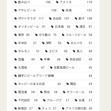
飲み比べ
190
アメリカ
179
アサヒビール
158
肉食
151
ポテトサラダ
117
渋谷区
107
餃子
106
オリオンビール
97
日本酒
92
港区
87
東京
85
立ち飲み
75
フルーツビール
58
中央区
57
栄町
55
せんべろ
51
ホルモン
51
ヱビス
50
美人
49
泡盛
49
中華
49
世田谷区
49
久茂地
47
志賀高原ビール
45
勝手にビールアワード候補
44
ホッピーのあるお店
43
閉店
39
発泡酒
38
牧志
38
サワーエール
38
千代田区
38
ブルーパブ
37
台湾
37
新宿区
37
チェコ
37
アメリカ旅行記
36