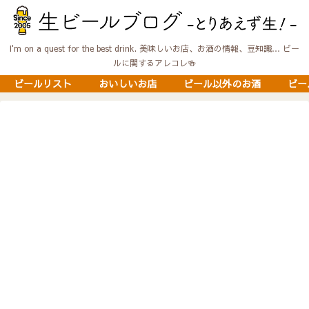
I'm on a quest for the best drink. 美味しいお店、お酒の情報、豆知識… ビー
ルに関するアレコレ🍻
ビールリスト
おいしいお店
ビール以外のお酒
ビー