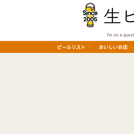
I'm on a 
ビールリスト
おいしいお店