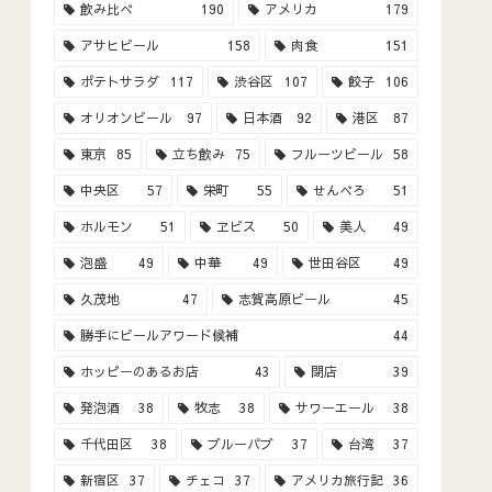
飲み比べ
190
アメリカ
179
アサヒビール
158
肉食
151
ポテトサラダ
117
渋谷区
107
餃子
106
オリオンビール
97
日本酒
92
港区
87
東京
85
立ち飲み
75
フルーツビール
58
中央区
57
栄町
55
せんべろ
51
ホルモン
51
ヱビス
50
美人
49
泡盛
49
中華
49
世田谷区
49
久茂地
47
志賀高原ビール
45
勝手にビールアワード候補
44
ホッピーのあるお店
43
閉店
39
発泡酒
38
牧志
38
サワーエール
38
千代田区
38
ブルーパブ
37
台湾
37
新宿区
37
チェコ
37
アメリカ旅行記
36