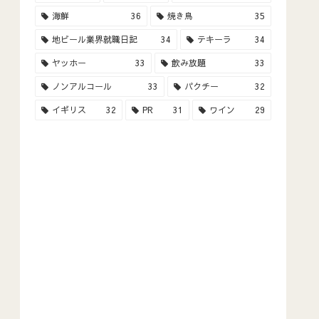
海鮮
36
焼き鳥
35
地ビール業界就職日記
34
テキーラ
34
ヤッホー
33
飲み放題
33
ノンアルコール
33
パクチー
32
イギリス
32
PR
31
ワイン
29