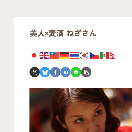
美人×麦酒 ねざさん