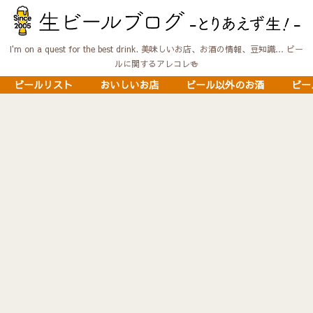
I'm on a quest for the best drink. 美味しいお店、お酒の情報、豆知識… ビー
ルに関するアレコレ🍻
ビールリスト
おいしいお店
ビール以外のお酒
ビー