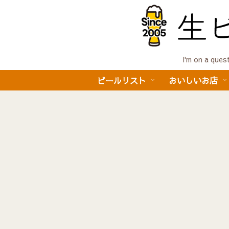
I'm on a 
ビールリスト
おいしいお店