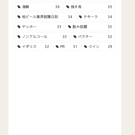
海鮮
36
焼き鳥
35
地ビール業界就職日記
34
テキーラ
34
ヤッホー
33
飲み放題
33
ノンアルコール
33
パクチー
32
イギリス
32
PR
31
ワイン
29