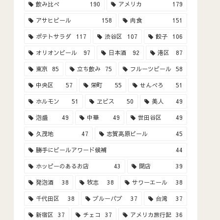
飲み比べ
190
アメリカ
179
アサヒビール
158
肉食
151
ポテトサラダ
117
渋谷区
107
餃子
106
オリオンビール
97
日本酒
92
港区
87
東京
85
立ち飲み
75
フルーツビール
58
中央区
57
栄町
55
せんべろ
51
ホルモン
51
ヱビス
50
美人
49
泡盛
49
中華
49
世田谷区
49
久茂地
47
志賀高原ビール
45
勝手にビールアワード候補
44
ホッピーのあるお店
43
閉店
39
発泡酒
38
牧志
38
サワーエール
38
千代田区
38
ブルーパブ
37
台湾
37
新宿区
37
チェコ
37
アメリカ旅行記
36