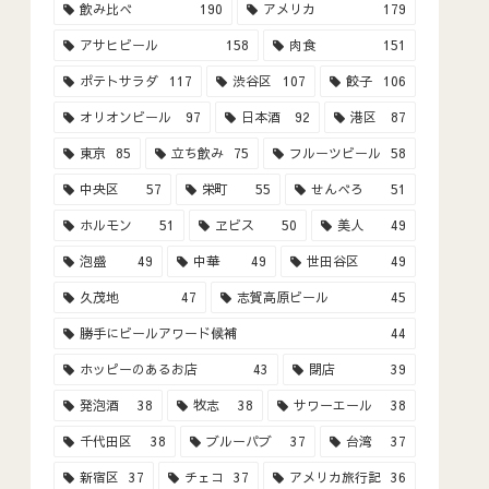
飲み比べ
190
アメリカ
179
アサヒビール
158
肉食
151
ポテトサラダ
117
渋谷区
107
餃子
106
オリオンビール
97
日本酒
92
港区
87
東京
85
立ち飲み
75
フルーツビール
58
中央区
57
栄町
55
せんべろ
51
ホルモン
51
ヱビス
50
美人
49
泡盛
49
中華
49
世田谷区
49
久茂地
47
志賀高原ビール
45
勝手にビールアワード候補
44
ホッピーのあるお店
43
閉店
39
発泡酒
38
牧志
38
サワーエール
38
千代田区
38
ブルーパブ
37
台湾
37
新宿区
37
チェコ
37
アメリカ旅行記
36