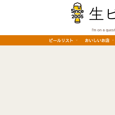
I'm on a 
ビールリスト
おいしいお店