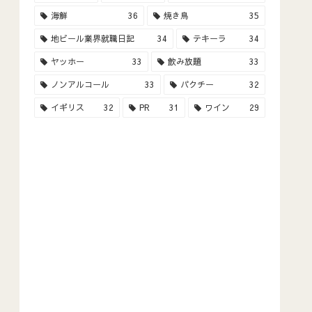
海鮮
36
焼き鳥
35
地ビール業界就職日記
34
テキーラ
34
ヤッホー
33
飲み放題
33
ノンアルコール
33
パクチー
32
イギリス
32
PR
31
ワイン
29