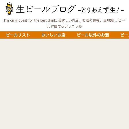
I'm on a quest for the best drink. 美味しいお店、お酒の情報、豆知識… ビー
ルに関するアレコレ🍻
ビールリスト
おいしいお店
ビール以外のお酒
ビー