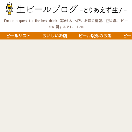
I'm on a quest for the best drink. 美味しいお店、お酒の情報、豆知識… ビー
ルに関するアレコレ🍻
ビールリスト
おいしいお店
ビール以外のお酒
ビー