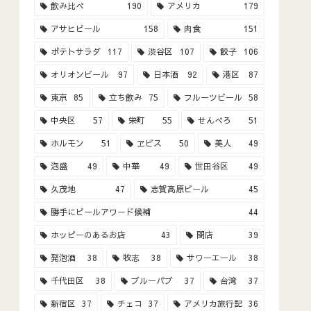
飲み比べ
190
アメリカ
179
アサヒビール
158
肉食
151
ポテトサラダ
117
渋谷区
107
餃子
106
オリオンビール
97
日本酒
92
港区
87
東京
85
立ち飲み
75
フルーツビール
58
中央区
57
栄町
55
せんべろ
51
ホルモン
51
ヱビス
50
美人
49
泡盛
49
中華
49
世田谷区
49
久茂地
47
志賀高原ビール
45
勝手にビールアワード候補
44
ホッピーのあるお店
43
閉店
39
発泡酒
38
牧志
38
サワーエール
38
千代田区
38
ブルーパブ
37
台湾
37
新宿区
37
チェコ
37
アメリカ旅行記
36