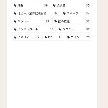
海鮮
36
焼き鳥
35
地ビール業界就職日記
34
テキーラ
34
ヤッホー
33
飲み放題
33
ノンアルコール
33
パクチー
32
イギリス
32
PR
31
ワイン
29