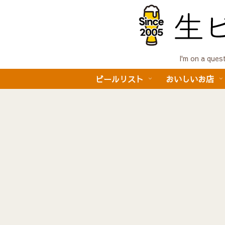
I'm on a 
ビールリスト
おいしいお店