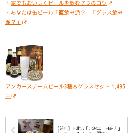
・
家でもおいしくビールを飲む７つのコツ
・
あなたは缶ビール「直飲み派？」「グラス飲み
派？」
アンカースチームビール3種＆グラスセット 1,495
円
【閉店】下北沢「北沢二丁目商店」