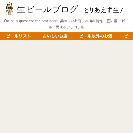
I'm on a quest for the best drink. 美味しいお店、お酒の情報、豆知識… ビー
ルに関するアレコレ🍻
ビールリスト
おいしいお店
ビール以外のお酒
ビー