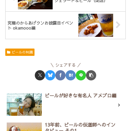
ジェラート＆ビール（閉店）
究極のからあげクンお披露目イベン
ト okamooo編
ビールの知識
シェアする
ビールが好きな有名人 アメブロ編
13年前、ビールの伝道師へのイン
タビュー その1