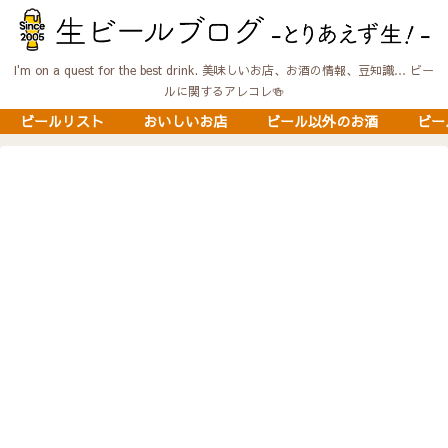
I'm on a quest for the best drink. 美味しいお店、お酒の情報、豆知識… ビー
ルに関するアレコレ🍻
ビールリスト
おいしいお店
ビール以外のお酒
ビー