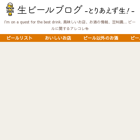
I'm on a quest for the best drink. 美味しいお店、お酒の情報、豆知識… ビー
ルに関するアレコレ🍻
ビールリスト
おいしいお店
ビール以外のお酒
ビー