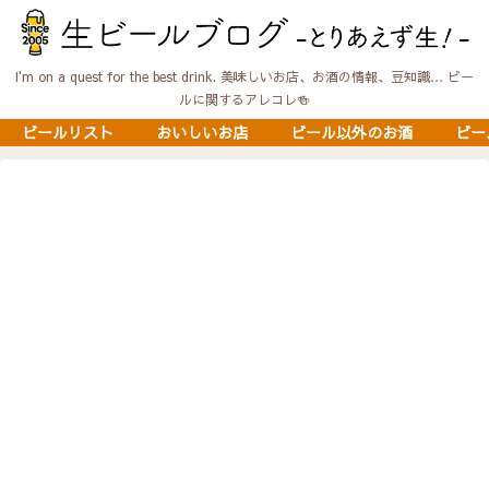
I'm on a quest for the best drink. 美味しいお店、お酒の情報、豆知識… ビー
ルに関するアレコレ🍻
ビールリスト
おいしいお店
ビール以外のお酒
ビー