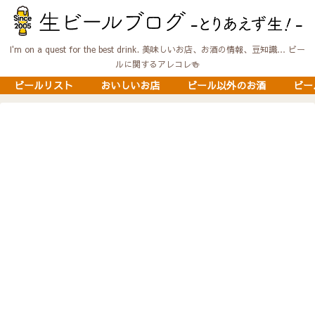
I'm on a quest for the best drink. 美味しいお店、お酒の情報、豆知識… ビー
ルに関するアレコレ🍻
ビールリスト
おいしいお店
ビール以外のお酒
ビー