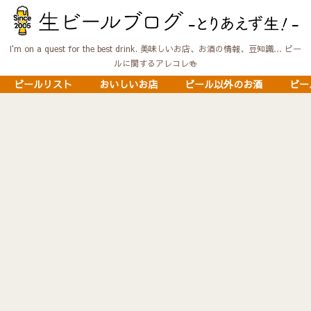
I'm on a quest for the best drink. 美味しいお店、お酒の情報、豆知識… ビー
ルに関するアレコレ🍻
ビールリスト
おいしいお店
ビール以外のお酒
ビー