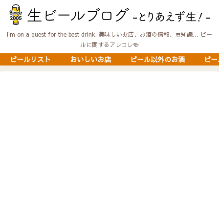
I'm on a quest for the best drink. 美味しいお店、お酒の情報、豆知識… ビー
ルに関するアレコレ🍻
ビールリスト
おいしいお店
ビール以外のお酒
ビー