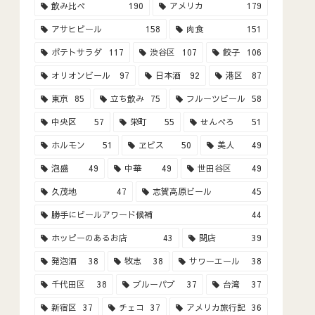
飲み比べ
190
アメリカ
179
アサヒビール
158
肉食
151
ポテトサラダ
117
渋谷区
107
餃子
106
オリオンビール
97
日本酒
92
港区
87
東京
85
立ち飲み
75
フルーツビール
58
中央区
57
栄町
55
せんべろ
51
ホルモン
51
ヱビス
50
美人
49
泡盛
49
中華
49
世田谷区
49
久茂地
47
志賀高原ビール
45
勝手にビールアワード候補
44
ホッピーのあるお店
43
閉店
39
発泡酒
38
牧志
38
サワーエール
38
千代田区
38
ブルーパブ
37
台湾
37
新宿区
37
チェコ
37
アメリカ旅行記
36