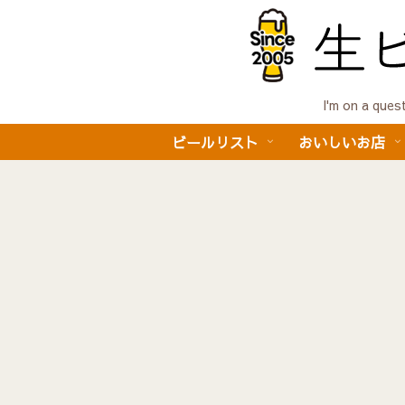
I'm on a 
ビールリスト
おいしいお店