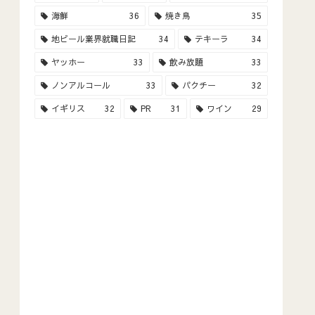
海鮮
36
焼き鳥
35
地ビール業界就職日記
34
テキーラ
34
ヤッホー
33
飲み放題
33
ノンアルコール
33
パクチー
32
イギリス
32
PR
31
ワイン
29